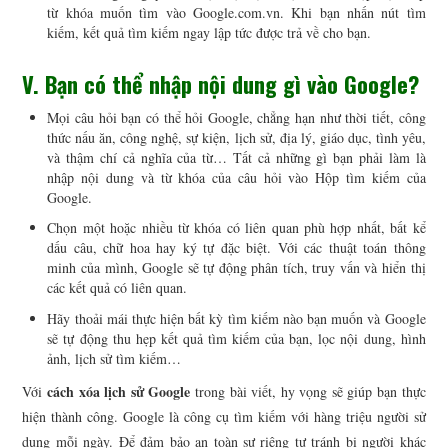
từ khóa muốn tìm vào Google.com.vn. Khi bạn nhấn nút tìm
kiếm, kết quả tìm kiếm ngay lập tức được trả về cho bạn.
V. Bạn có thể nhập nội dung gì vào Google?
Mọi câu hỏi bạn có thể hỏi Google, chẳng hạn như thời tiết, công
thức nấu ăn, công nghệ, sự kiện, lịch sử, địa lý, giáo dục, tình yêu,
và thậm chí cả nghĩa của từ… Tất cả những gì bạn phải làm là
nhập nội dung và từ khóa của câu hỏi vào Hộp tìm kiếm của
Google.
Chọn một hoặc nhiều từ khóa có liên quan phù hợp nhất, bất kể
dấu câu, chữ hoa hay ký tự đặc biệt. Với các thuật toán thông
minh của mình, Google sẽ tự động phân tích, truy vấn và hiển thị
các kết quả có liên quan.
Hãy thoải mái thực hiện bất kỳ tìm kiếm nào bạn muốn và Google
sẽ tự động thu hẹp kết quả tìm kiếm của bạn, lọc nội dung, hình
ảnh, lịch sử tìm kiếm…
cách xóa lịch sử Google
Với
trong bài viết, hy vọng sẽ giúp bạn thực
hiện thành công. Google là công cụ tìm kiếm với hàng triệu người sử
dụng mỗi ngày. Để đảm bảo an toàn sự riêng tư tránh bị người khác