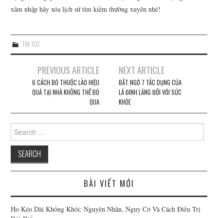
xâm nhập hãy xóa lịch sử tìm kiếm thường xuyên nhé!
TIN TỨC
PREVIOUS ARTICLE
NEXT ARTICLE
Post navigation
6 CÁCH BỎ THUỐC LÀO HIỆU
BẤT NGỜ 7 TÁC DỤNG CỦA
QUẢ TẠI NHÀ KHÔNG THỂ BỎ
LÁ ĐINH LĂNG ĐỐI VỚI SỨC
QUA
KHỎE
Search for:
BÀI VIẾT MỚI
Ho Kéo Dài Không Khỏi: Nguyên Nhân, Nguy Cơ Và Cách Điều Trị