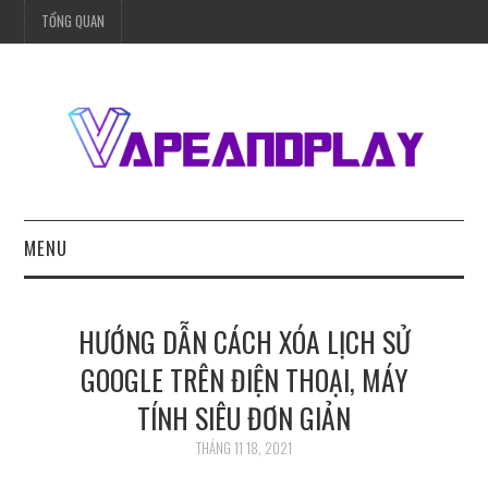
TỔNG QUAN
MENU
TRANG CHỦ
HƯỚNG DẪN CÁCH XÓA LỊCH SỬ
BÓNG ĐÁ
GOOGLE TRÊN ĐIỆN THOẠI, MÁY
TÍNH SIÊU ĐƠN GIẢN
SỨC KHỎE
THÁNG 11 18, 2021
MÓN NGON