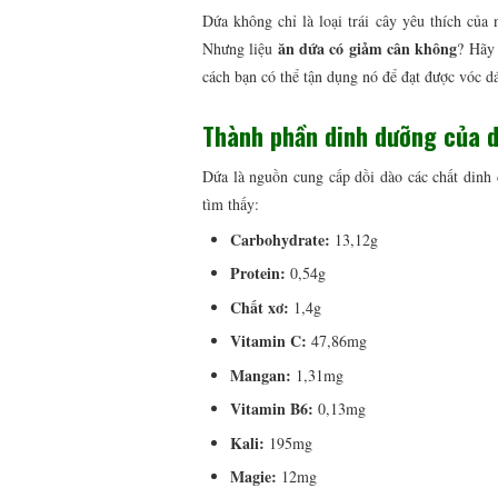
Dứa không chỉ là loại trái cây yêu thích của
ăn dứa có giảm cân không
Nhưng liệu
? Hãy
cách bạn có thể tận dụng nó để đạt được vóc 
Thành phần dinh dưỡng của 
Dứa là nguồn cung cấp dồi dào các chất dinh 
tìm thấy:
Carbohydrate:
13,12g
Protein:
0,54g
Chất xơ:
1,4g
Vitamin C:
47,86mg
Mangan:
1,31mg
Vitamin B6:
0,13mg
Kali:
195mg
Magie:
12mg