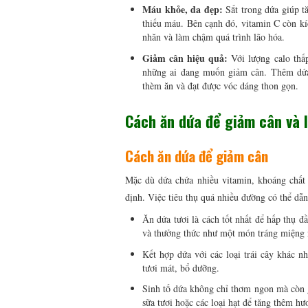
Máu khỏe, da đẹp:
Sắt trong dứa giúp t
thiếu máu. Bên cạnh đó, vitamin C còn kí
nhăn và làm chậm quá trình lão hóa.
Giảm cân hiệu quả:
Với lượng calo thấp
những ai đang muốn giảm cân. Thêm dứa 
thèm ăn và đạt được vóc dáng thon gọn.
Cách ăn dứa để giảm cân và l
Cách ăn dứa để giảm cân
Mặc dù dứa chứa nhiều vitamin, khoáng chất
định. Việc tiêu thụ quá nhiều đường có thể dẫn
Ăn dứa tươi là cách tốt nhất để hấp thụ đ
và thưởng thức như một món tráng miệng 
Kết hợp dứa với các loại trái cây khác n
tươi mát, bổ dưỡng.
Sinh tố dứa không chỉ thơm ngon mà còn gi
sữa tươi hoặc các loại hạt để tăng thêm hư