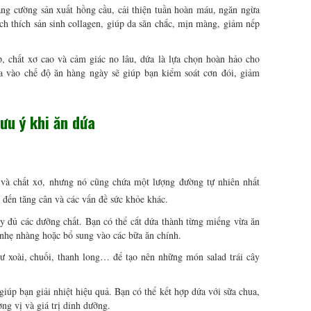
ăng cường sản xuất hồng cầu, cải thiện tuần hoàn máu, ngăn ngừa
ch thích sản sinh collagen, giúp da săn chắc, mịn màng, giảm nếp
, chất xơ cao và cảm giác no lâu, dứa là lựa chọn hoàn hảo cho
vào chế độ ăn hàng ngày sẽ giúp bạn kiểm soát cơn đói, giảm
ưu ý khi ăn dứa
 và chất xơ, nhưng nó cũng chứa một lượng đường tự nhiên nhất
 đến tăng cân và các vấn đề sức khỏe khác.
ầy đủ các dưỡng chất. Bạn có thể cắt dứa thành từng miếng vừa ăn
nhẹ nhàng hoặc bổ sung vào các bữa ăn chính.
hư xoài, chuối, thanh long… để tạo nên những món salad trái cây
úp bạn giải nhiệt hiệu quả. Bạn có thể kết hợp dứa với sữa chua,
ơng vị và giá trị dinh dưỡng.