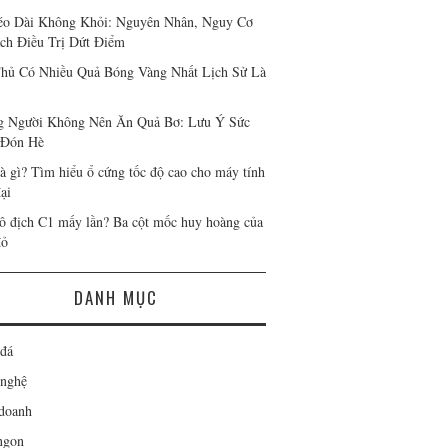
o Dài Không Khỏi: Nguyên Nhân, Nguy Cơ
ch Điều Trị Dứt Điểm
hủ Có Nhiều Quả Bóng Vàng Nhất Lịch Sử Là
 Người Không Nên Ăn Quả Bơ: Lưu Ý Sức
 Đón Hè
à gì? Tìm hiểu ổ cứng tốc độ cao cho máy tính
ại
 địch C1 mấy lần? Ba cột mốc huy hoàng của
đỏ
DANH MỤC
đá
nghệ
doanh
ngon