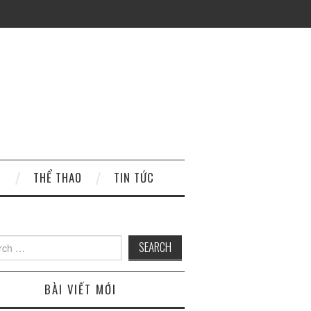
H
THỂ THAO
TIN TỨC
 for:
BÀI VIẾT MỚI