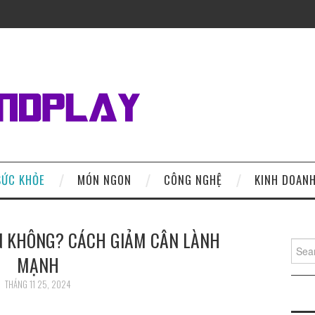
SỨC KHỎE
MÓN NGON
CÔNG NGHỆ
KINH DOAN
N KHÔNG? CÁCH GIẢM CÂN LÀNH
Search
MẠNH
THÁNG 11 25, 2024