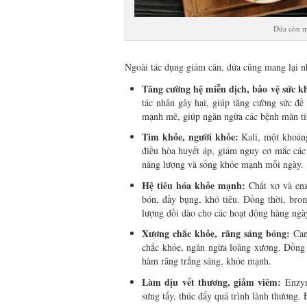
Dứa còn ma
Ngoài tác dụng giảm cân, dứa cũng mang lại nh
Tăng cường hệ miễn dịch, bảo vệ sức k
tác nhân gây hại, giúp tăng cường sức đ
mạnh mẽ, giúp ngăn ngừa các bệnh mãn tí
Tim khỏe, người khỏe:
Kali, một khoáng
điều hòa huyết áp, giảm nguy cơ mắc các
năng lượng và sống khỏe mạnh mỗi ngày.
Hệ tiêu hóa khỏe mạnh:
Chất xơ và enz
bón, đầy bụng, khó tiêu. Đồng thời, brom
lượng dồi dào cho các hoạt động hàng ngà
Xương chắc khỏe, răng sáng bóng:
Can
chắc khỏe, ngăn ngừa loãng xương. Đồng 
hàm răng trắng sáng, khỏe mạnh.
Làm dịu vết thương, giảm viêm:
Enzym
sưng tấy, thúc đẩy quá trình lành thương.