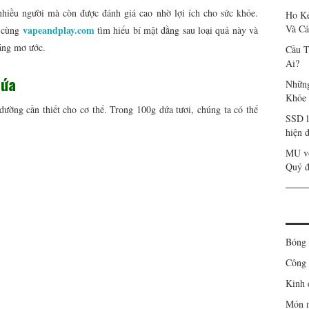
 nhiều người mà còn được đánh giá cao nhờ lợi ích cho sức khỏe.
Ho Ké
Và Cá
vapeandplay.com
 cùng
tìm hiểu bí mật đằng sau loại quả này và
dáng mơ ước.
Cầu T
Ai?
dứa
Những
Khỏe
dưỡng cần thiết cho cơ thể. Trong 100g dứa tươi, chúng ta có thể
SSD l
hiện đ
MU vô
Quỷ 
Bóng 
Công 
Kinh 
Món 