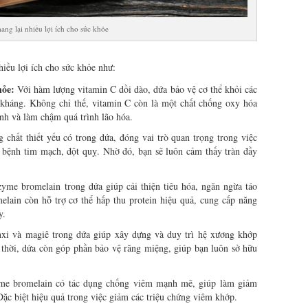
ng lại nhiều lợi ích cho sức khỏe
iều lợi ích cho sức khỏe như:
hỏe:
Với hàm lượng vitamin C dồi dào, dứa bảo vệ cơ thể khỏi các
ề kháng. Không chỉ thế, vitamin C còn là một chất chống oxy hóa
nh và làm chậm quá trình lão hóa.
 chất thiết yếu có trong dứa, đóng vai trò quan trọng trong việc
 bệnh tim mạch, đột quỵ. Nhờ đó, bạn sẽ luôn cảm thấy tràn đầy
yme bromelain trong dứa giúp cải thiện tiêu hóa, ngăn ngừa táo
elain còn hỗ trợ cơ thể hấp thu protein hiệu quả, cung cấp năng
y.
xi và magiê trong dứa giúp xây dựng và duy trì hệ xương khớp
thời, dứa còn góp phần bảo vệ răng miệng, giúp bạn luôn sở hữu
e bromelain có tác dụng chống viêm mạnh mẽ, giúp làm giảm
 Đặc biệt hiệu quả trong việc giảm các triệu chứng viêm khớp.