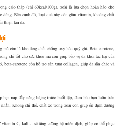
ợng calo thấp (chỉ 60kcal/100g), xoài là lựa chọn hoàn hảo cho
 dáng. Bên cạnh đó, loại quả này còn giàu vitamin, khoáng chất
i thiện làn da.
lợi
ng mà còn là kho tàng chất chống oxy hóa quý giá. Beta-carotene,
ông chỉ tốt cho sức khỏe mà còn giúp bảo vệ da khỏi tác hại của
, beta-carotene còn hỗ trợ sản xuất collagen, giúp da săn chắc và
p bạn nạp đầy năng lượng trước buổi tập, đảm bảo bạn luôn tràn
 nhằn. Không chỉ thế, chất xơ trong xoài còn giúp ổn định đường
 vitamin C, kali… sẽ tăng cường hệ miễn dịch, giúp cơ thể phục