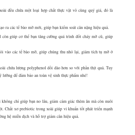
 xoài đều chứa một loại hợp chất thực vật vô cùng quý giá, đó là
ạo ra các tế bào mỡ mới, giúp bạn kiểm soát cân nặng hiệu quả.
còn giúp cơ thể bạn tăng cường quá trình đốt cháy mỡ cũ, giúp
ỏi vào các tế bào mỡ, giúp chúng thu nhỏ lại, giảm tích tụ mỡ ở
xoài chứa lượng polyphenol dồi dào hơn so với phần thịt quả. Tuy
 kỹ lưỡng để đảm bảo an toàn vệ sinh thực phẩm nhé!
i không chỉ giúp bạn no lâu, giảm cảm giác thèm ăn mà còn nuôi
t. Chất xơ prebiotic trong xoài giúp vi khuẩn tốt phát triển mạnh
ường hệ miễn dịch và hỗ trợ giảm cân hiệu quả.