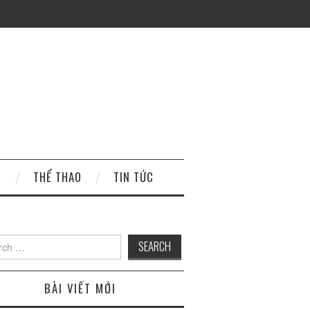
H
THỂ THAO
TIN TỨC
 for:
BÀI VIẾT MỚI