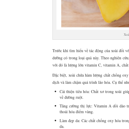
Xoà
Trước khi tìm hiểu về tác động của xoài đối v
dưỡng có trong loại quả này. Theo nghiên cứu
với đó là lượng lớn vitamin C, vitamin A, chất
Đặc biệt, xoài chứa hàm lượng chất chống oxy
dịch và làm chậm quá trình lão hóa. Cụ thể nh
Cải thiện tiêu hóa: Chất xơ trong xoài gi
về đường ruột.
Tăng cường thị lực: Vitamin A dồi dào t
thoái hóa điểm vàng.
Làm đẹp da: Các chất chống oxy hóa tron
da.