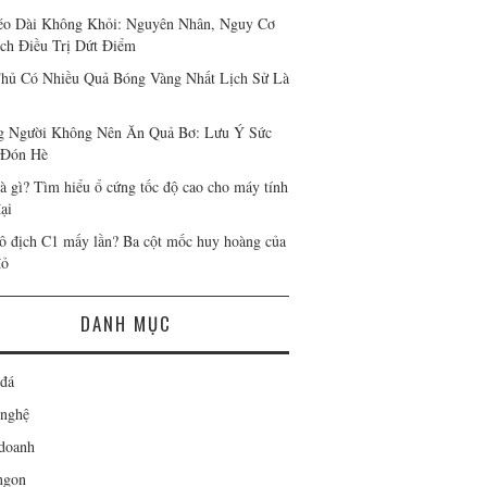
o Dài Không Khỏi: Nguyên Nhân, Nguy Cơ
ch Điều Trị Dứt Điểm
hủ Có Nhiều Quả Bóng Vàng Nhất Lịch Sử Là
 Người Không Nên Ăn Quả Bơ: Lưu Ý Sức
 Đón Hè
à gì? Tìm hiểu ổ cứng tốc độ cao cho máy tính
ại
 địch C1 mấy lần? Ba cột mốc huy hoàng của
đỏ
DANH MỤC
đá
nghệ
doanh
ngon