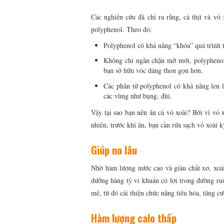
Các nghiên cứu đã chỉ ra rằng, cả thịt và vỏ
polyphenol. Theo đó:
Polyphenol có khả năng “khóa” quá trình t
Không chỉ ngăn chặn mỡ mới, polyphenol 
bạn sở hữu vóc dáng thon gọn hơn.
Các phân tử polyphenol có khả năng len l
các vùng như bụng, đùi.
Vậy tại sao bạn nên ăn cả vỏ xoài? Bởi vì vỏ 
nhiên, trước khi ăn, bạn cần rửa sạch vỏ xoài
Giúp no lâu
Nhờ hàm lượng nước cao và giàu chất xơ, xoà
dưỡng hàng tỷ vi khuẩn có lợi trong đường ruộ
mẽ, từ đó cải thiện chức năng tiêu hóa, tăng c
Hàm lượng calo thấp