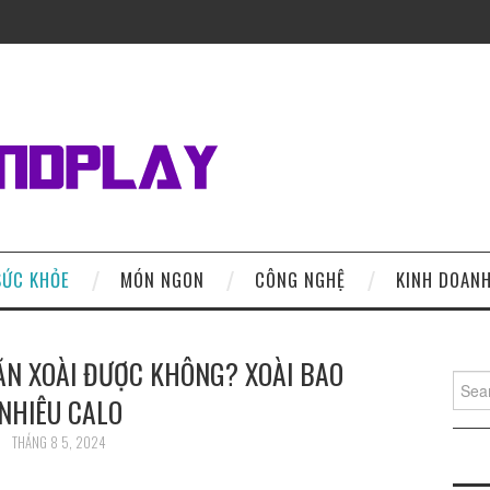
SỨC KHỎE
MÓN NGON
CÔNG NGHỆ
KINH DOAN
 ĂN XOÀI ĐƯỢC KHÔNG? XOÀI BAO
Search
NHIÊU CALO
THÁNG 8 5, 2024