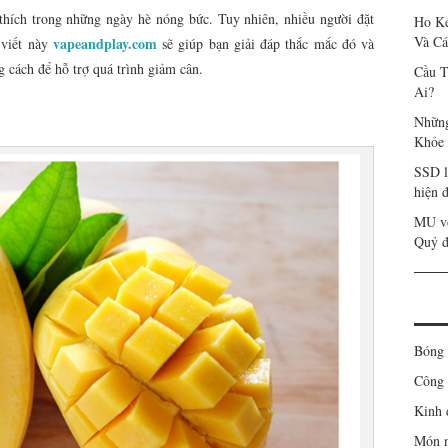
thích trong những ngày hè nóng bức. Tuy nhiên, nhiều người đặt
Ho Ké
Và Cá
vapeandplay.com
 viết này
sẽ giúp bạn giải đáp thắc mắc đó và
g cách để hỗ trợ quá trình giảm cân.
Cầu T
Ai?
Những
Khỏe
SSD l
hiện đ
MU vô
Quỷ 
Bóng 
Công 
Kinh 
Món 