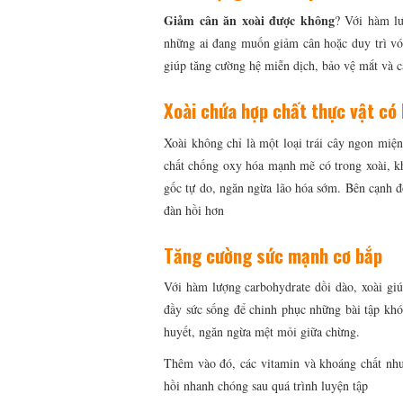
Giảm cân ăn xoài được không
? Với hàm lư
những ai đang muốn giảm cân hoặc duy trì vóc
giúp tăng cường hệ miễn dịch, bảo vệ mắt và cả
Xoài chứa hợp chất thực vật có 
Xoài không chỉ là một loại trái cây ngon miệ
chất chống oxy hóa mạnh mẽ có trong xoài, kh
gốc tự do, ngăn ngừa lão hóa sớm. Bên cạnh đó
đàn hồi hơn
Tăng cường sức mạnh cơ bắp
Với hàm lượng carbohydrate dồi dào, xoài giú
đầy sức sống để chinh phục những bài tập khó
huyết, ngăn ngừa mệt mỏi giữa chừng.
Thêm vào đó, các vitamin và khoáng chất như
hồi nhanh chóng sau quá trình luyện tập