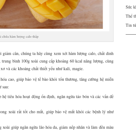
Sức k
Thể t
Tin t
i chứa hàm lượng calo thấp
ới giảm cân, chúng ta hãy cùng xem xét hàm lượng calo, chất dinh
, trung bình 100g xoài cung cấp khoảng 60 kcal năng lượng, cùng
 xơ và các khoáng chất thiết yếu như kali, magie.
 hóa cao, giúp bảo vệ tế bào khỏi tổn thương, tăng cường hệ miễn
ư sau:
úp hệ tiêu hóa hoạt động ổn định, ngăn ngừa táo bón và các vấn đề
rong xoài rất tốt cho mắt, giúp bảo vệ mắt khỏi các bệnh lý như
g xoài giúp ngăn ngừa lão hóa da, giảm nếp nhăn và làm đều màu