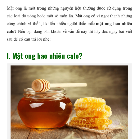
Mật ong là một trong những nguyên liệu thường được sử dụng trong
CÔNG NGHỆ
các loại đồ uống hoặc một số món ăn. Mật ong có vị ngọt thanh nhưng
mật ong bao nhiêu
cũng chính vì thế lại khiến nhiều người thắc mắc
KINH DOANH
calo?
Nếu bạn đang băn khoăn về vấn đề này thì hãy đọc ngay bài viết
sau để có câu trả lời nhé!
THỂ THAO
I. Mật ong bao nhiêu calo?
TIN TỨC