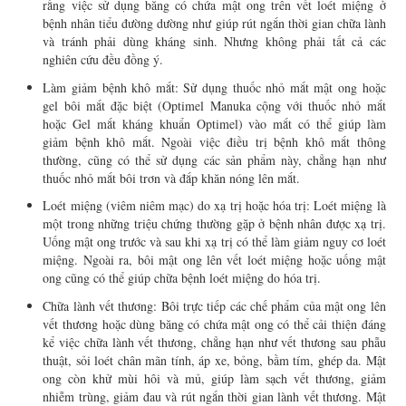
rằng việc sử dụng băng có chứa mật ong trên vết loét miệng ở
bệnh nhân tiểu đường dường như giúp rút ngắn thời gian chữa lành
và tránh phải dùng kháng sinh. Nhưng không phải tất cả các
nghiên cứu đều đồng ý.
Làm giảm bệnh khô mắt: Sử dụng thuốc nhỏ mắt mật ong hoặc
gel bôi mắt đặc biệt (Optimel Manuka cộng với thuốc nhỏ mắt
hoặc Gel mắt kháng khuẩn Optimel) vào mắt có thể giúp làm
giảm bệnh khô mắt. Ngoài việc điều trị bệnh khô mắt thông
thường, cũng có thể sử dụng các sản phẩm này, chẳng hạn như
thuốc nhỏ mắt bôi trơn và đắp khăn nóng lên mắt.
Loét miệng (viêm niêm mạc) do xạ trị hoặc hóa trị: Loét miệng là
một trong những triệu chứng thường gặp ở bệnh nhân được xạ trị.
Uống mật ong trước và sau khi xạ trị có thể làm giảm nguy cơ loét
miệng. Ngoài ra, bôi mật ong lên vết loét miệng hoặc uống mật
ong cũng có thể giúp chữa bệnh loét miệng do hóa trị.
Chữa lành vết thương: Bôi trực tiếp các chế phẩm của mật ong lên
vết thương hoặc dùng băng có chứa mật ong có thể cải thiện đáng
kể việc chữa lành vết thương, chẳng hạn như vết thương sau phẫu
thuật, sỏi loét chân mãn tính, áp xe, bỏng, bầm tím, ghép da. Mật
ong còn khử mùi hôi và mủ, giúp làm sạch vết thương, giảm
nhiễm trùng, giảm đau và rút ngắn thời gian lành vết thương. Mật