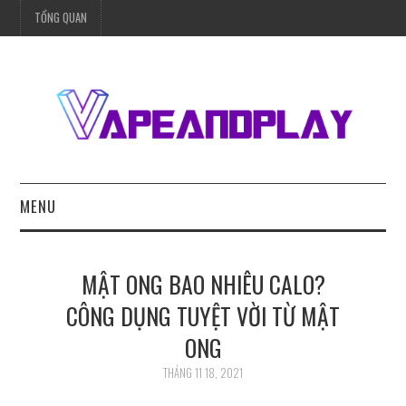
TỔNG QUAN
MENU
TRANG CHỦ
MẬT ONG BAO NHIÊU CALO?
BÓNG ĐÁ
CÔNG DỤNG TUYỆT VỜI TỪ MẬT
ONG
SỨC KHỎE
THÁNG 11 18, 2021
MÓN NGON