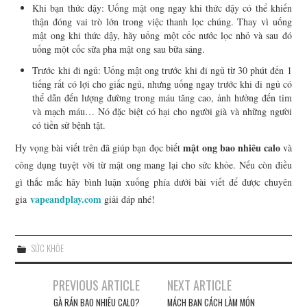
Khi bạn thức dậy: Uống mật ong ngay khi thức dậy có thể khiến
thận đóng vai trò lớn trong việc thanh lọc chúng. Thay vì uống
mật ong khi thức dậy, hãy uống một cốc nước lọc nhỏ và sau đó
uống một cốc sữa pha mật ong sau bữa sáng.
Trước khi đi ngủ: Uống mật ong trước khi đi ngủ từ 30 phút đến 1
tiếng rất có lợi cho giấc ngủ, nhưng uống ngay trước khi đi ngủ có
thể dẫn đến lượng đường trong máu tăng cao, ảnh hưởng đến tim
và mạch máu… Nó đặc biệt có hại cho người già và những người
có tiền sử bệnh tật.
mật ong bao nhiêu calo
Hy vọng bài viết trên đã giúp bạn đọc biết
và
công dụng tuyệt vời từ mật ong mang lại cho sức khỏe. Nếu còn điều
gì thắc mắc hãy bình luận xuống phía dưới bài viết để được chuyên
vapeandplay.com
gia
giải đáp nhé!
SỨC KHỎE
PREVIOUS ARTICLE
NEXT ARTICLE
Post navigation
GÀ RÁN BAO NHIÊU CALO?
MÁCH BẠN CÁCH LÀM MÓN