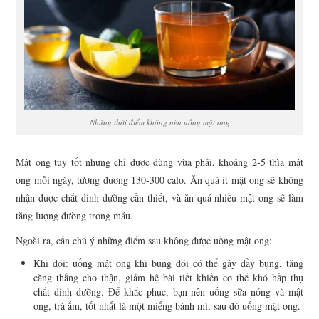
Những thời điểm không nên uống mật ong
Mật ong tuy tốt nhưng chỉ được dùng vừa phải, khoảng 2-5 thìa mật
ong mỗi ngày, tương đương 130-300 calo. Ăn quá ít mật ong sẽ không
nhận được chất dinh dưỡng cần thiết, và ăn quá nhiều mật ong sẽ làm
tăng lượng đường trong máu.
Ngoài ra, cần chú ý những điểm sau không được uống mật ong:
Khi đói: uống mật ong khi bụng đói có thể gây đầy bụng, tăng
căng thẳng cho thận, giảm hệ bài tiết khiến cơ thể khó hấp thụ
chất dinh dưỡng. Để khắc phục, bạn nên uống sữa nóng và mật
ong, trà ấm, tốt nhất là một miếng bánh mì, sau đó uống mật ong.