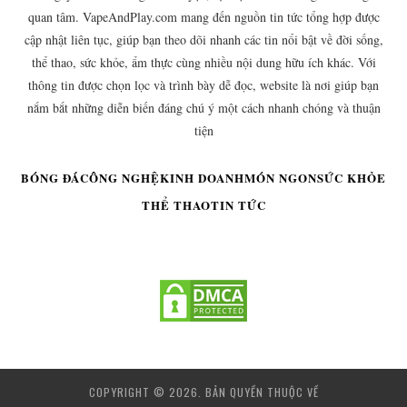
quan tâm. VapeAndPlay.com mang đến nguồn tin tức tổng hợp được
cập nhật liên tục, giúp bạn theo dõi nhanh các tin nổi bật về đời sống,
thể thao, sức khỏe, ẩm thực cùng nhiều nội dung hữu ích khác. Với
thông tin được chọn lọc và trình bày dễ đọc, website là nơi giúp bạn
nắm bắt những diễn biến đáng chú ý một cách nhanh chóng và thuận
tiện
BÓNG ĐÁ
CÔNG NGHỆ
KINH DOANH
MÓN NGON
SỨC KHỎE
THỂ THAO
TIN TỨC
COPYRIGHT © 2026. BẢN QUYỀN THUỘC VỀ