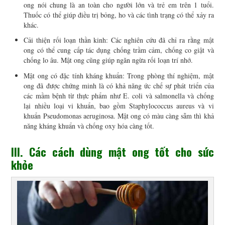
ong nói chung là an toàn cho người lớn và trẻ em trên 1 tuổi.
Thuốc có thể giúp điều trị bỏng, ho và các tình trạng có thể xảy ra
khác.
Cải thiện rối loạn thần kinh: Các nghiên cứu đã chỉ ra rằng mật
ong có thể cung cấp tác dụng chống trầm cảm, chống co giật và
chống lo âu. Mật ong cũng giúp ngăn ngừa rối loạn trí nhớ.
Mật ong có đặc tính kháng khuẩn: Trong phòng thí nghiệm, mật
ong đã được chứng minh là có khả năng ức chế sự phát triển của
các mầm bệnh từ thực phẩm như E. coli và salmonella và chống
lại nhiều loại vi khuẩn, bao gồm Staphylococcus aureus và vi
khuẩn Pseudomonas aeruginosa. Mật ong có màu càng sẫm thì khả
năng kháng khuẩn và chống oxy hóa càng tốt.
III. Các cách dùng mật ong tốt cho sức
khỏe