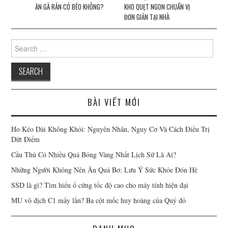
ĂN GÀ RÁN CÓ BÉO KHÔNG?
KHO QUẸT NGON CHUẨN VỊ
ĐƠN GIẢN TẠI NHÀ
Search for:
BÀI VIẾT MỚI
Ho Kéo Dài Không Khỏi: Nguyên Nhân, Nguy Cơ Và Cách Điều Trị
Dứt Điểm
Cầu Thủ Có Nhiều Quả Bóng Vàng Nhất Lịch Sử Là Ai?
Những Người Không Nên Ăn Quả Bơ: Lưu Ý Sức Khỏe Đón Hè
SSD là gì? Tìm hiểu ổ cứng tốc độ cao cho máy tính hiện đại
MU vô địch C1 mấy lần? Ba cột mốc huy hoàng của Quỷ đỏ