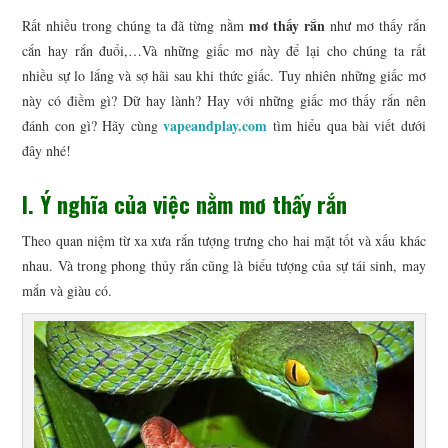
mơ thấy rắn
Rất nhiều trong chúng ta đã từng nằm
như mơ thấy rắn
CÔNG NGHỆ
cắn hay rắn đuổi,…Và những giấc mơ này để lại cho chúng ta rất
nhiều sự lo lắng và sợ hãi sau khi thức giấc. Tuy nhiên những giấc mơ
KINH DOANH
này có điềm gì? Dữ hay lành? Hay với những giấc mơ thấy rắn nên
vapeandplay.com
đánh con gì? Hãy cùng
tìm hiểu qua bài viết dưới
THỂ THAO
đây nhé!
TIN TỨC
I. Ý nghĩa của việc nằm mơ thấy rắn
Theo quan niệm từ xa xưa rắn tượng trưng cho hai mặt tốt và xấu khác
nhau. Và trong phong thủy rắn cũng là biểu tượng của sự tái sinh, may
mắn và giàu có.