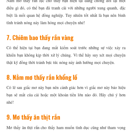
Nằm mơ thấy rắn lục cho thấy bạn hiện tại đang chống đối lại một
điều gì đó, có thể bạn đã tranh cãi với những người xung quanh, đặc
biệt là mối quan hệ đồng nghiệp. Tuy nhiên tốt nhất là bạn nên bình
tĩnh tránh nóng nảy làm hỏng mọi chuyện nhé!
7. Chiêm bao thấy rắn vàng
Có thể hiện tại bạn đang mất kiểm soát trước những sự việc xảy ra
khiến bạn không kịp thời xử lý chúng. Vì thế hãy suy xét mọi chuyện
thật kỹ đồng thời tránh bực tức nóng nảy ảnh hưởng mọi chuyện.
8. Nằm mơ thấy rắn khổng lồ
Có lẽ sau giấc mơ này bạn nên cảnh giác hơn vì giấc mơ này báo hiệu
bạn sẽ mất của cải hoặc một khoản tiền lớn nào đó. Hãy chú ý hơn
nhé!
9. Mơ thấy ăn thịt rắn
Mơ thấy ăn thịt rắn cho thấy ham muốn tình dục cũng như tham vọng