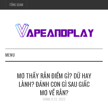
TỔNG QUAN
MENU
TRANG CHỦ
MƠ THẤY RẮN ĐIỀM GÌ? DỮ HAY
BÓNG ĐÁ
LÀNH? ĐÁNH CON GÌ SAU GIẤC
MƠ VỀ RẮN?
SỨC KHỎE
THÁNG 11 22, 2022
MÓN NGON