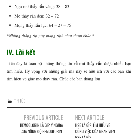
Ngủ mơ thấy rắn vàng: 38 – 83
Mơ thấy rắn đen: 32 – 72
Mộng thấy rắn lục: 64 – 27 – 75
*Những thông tin này mang tính chất tham khảo*
IV. Lời kết
mơ thấy rắn
Trên đây là toàn bộ những thông tin về
được nhiều bạn
tìm hiểu. Hy vọng với những giải mã này sẽ hữu ích với các bạn khi
tìm hiểu về giấc mơ thấy rắn. Chúc các bạn thắng lớn!
TIN TỨC
PREVIOUS ARTICLE
NEXT ARTICLE
Post navigation
HEMOGLOBIN LÀ GÌ? Ý NGHĨA
HSE LÀ GÌ? TÌM HIỂU VỀ
CỦA NỒNG ĐỘ HEMOGLOBIN
CÔNG VIỆC CỦA NHÂN VIÊN
HSE LÀ GÌ?