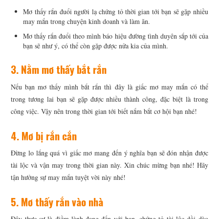
Mơ thấy rắn đuổi người lạ chứng tỏ thời gian tới bạn sẽ gặp nhiều
may mắn trong chuyện kinh doanh và làm ăn.
Mơ thấy rắn đuổi theo mình báo hiệu đường tình duyên sắp tới của
bạn sẽ như ý, có thể còn gặp được nửa kia của mình.
3. Nằm mơ thấy bắt rắn
Nếu bạn mơ thấy mình bắt rắn thì đây là giấc mơ may mắn có thể
trong tương lai bạn sẽ gặp được nhiều thành công, đặc biệt là trong
công việc. Vậy nên trong thời gian tới biết nắm bắt cơ hội bạn nhé!
4. Mơ bị rắn cắn
Đừng lo lắng quá vì giấc mơ mang đến ý nghĩa bạn sẽ đón nhận được
tài lộc và vận may trong thời gian này. Xin chúc mừng bạn nhé! Hãy
tận hưởng sự may mắn tuyệt vời này nhé!
5. Mơ thấy rắn vào nhà
Đây thực sự là điềm lành đang đến với bạn, chứng tỏ tài lộc dồi dào