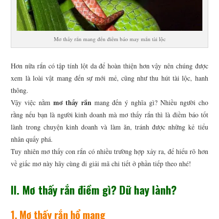
Mơ thấy rắn mang đến điềm báo may mắn tài lộc
Hơn nữa rắn có tập tính lột da để hoàn thiện hơn vậy nên chúng được
xem là loài vật mang đến sự mới mẻ, cũng như thu hút tài lộc, hanh
thông.
mơ thấy rắn
Vậy việc nằm
mang đến ý nghĩa gì? Nhiều người cho
rằng nếu bạn là người kinh doanh mà mơ thấy rắn thì là điềm báo tốt
lành trong chuyện kinh doanh và làm ăn, tránh được những kẻ tiểu
nhân quấy phá.
Tuy nhiên mơ thấy con rắn có nhiều trường hợp xảy ra, để hiểu rõ hơn
về giấc mơ này hãy cùng đi giải mã chi tiết ở phần tiếp theo nhé!
II. Mơ thấy rắn điềm gì? Dữ hay lành?
1. Mơ thấy rắn hổ mang